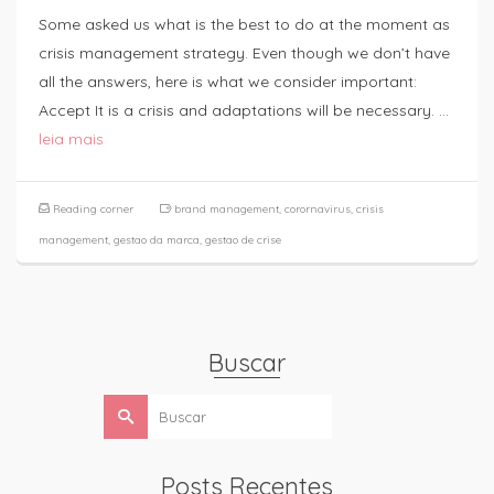
Some asked us what is the best to do at the moment as
crisis management strategy. Even though we don’t have
all the answers, here is what we consider important:
Accept It is a crisis and adaptations will be necessary. …
leia mais
Reading corner
brand management
,
corornavirus
,
crisis
management
,
gestao da marca
,
gestao de crise
Buscar
Buscar
por:
Posts Recentes