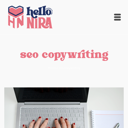
seo copywriting
Home
/
seo copywriting